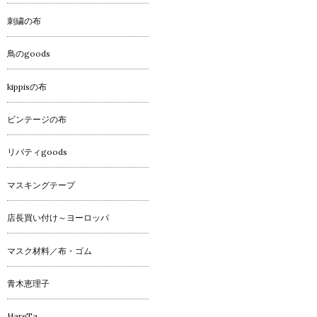
刺繍の布
鳥のgoods
kippisの布
ビンテージの布
リバティgoods
マスキングテープ
店長買い付け～ヨーロッパ
マスク材料／布・ゴム
青木恵理子
HareTa