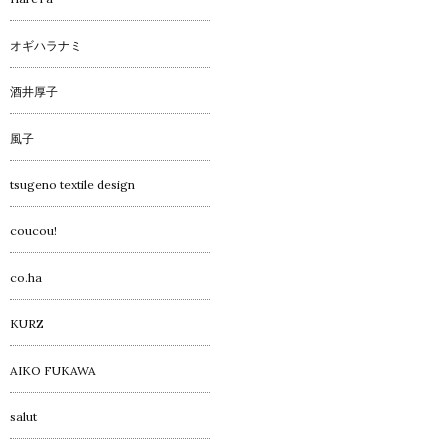
オギハラナミ
酒井厚子
風子
tsugeno textile design
coucou!
co.ha
KURZ
AIKO FUKAWA
salut