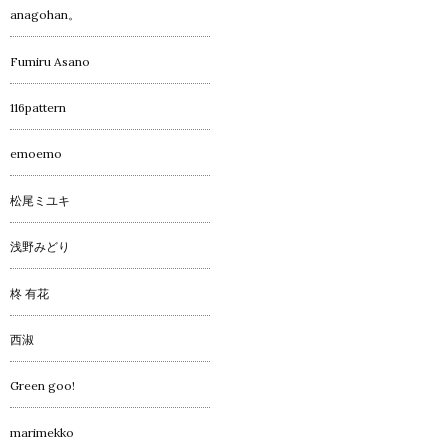
anagohan。
Fumiru Asano
116pattern
emoemo
松尾ミユキ
浅野みどり
柊 有花
西淑
Green goo!
marimekko