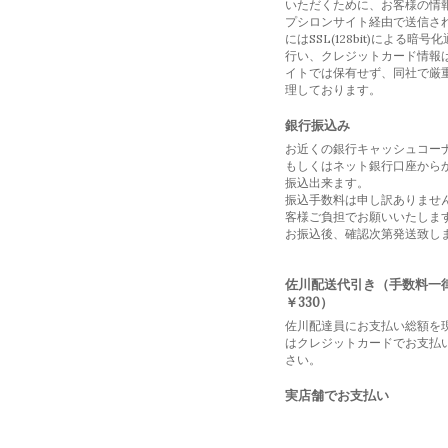
いただくために、お客様の情
プシロンサイト経由で送信さ
にはSSL(128bit)による暗号
行い、クレジットカード情報
イトでは保有せず、同社で厳
理しております。
銀行振込み
お近くの銀行キャッシュコー
もしくはネット銀行口座から
振込出来ます。
振込手数料は申し訳ありませ
客様ご負担でお願いいたしま
お振込後、確認次第発送致し
佐川配送代引き（手数料一
￥330）
佐川配達員にお支払い総額を
はクレジットカードでお支払
さい。
実店舗でお支払い