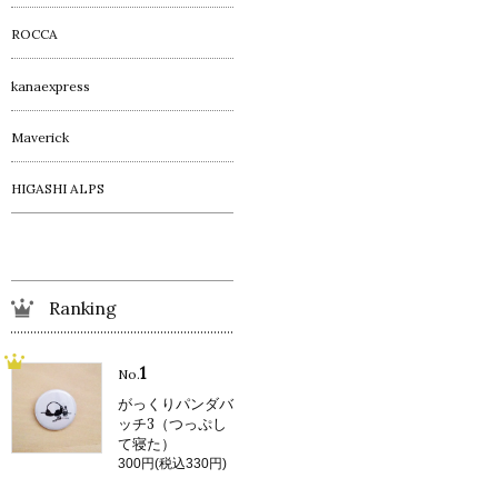
ROCCA
kanaexpress
Maverick
HIGASHI ALPS
Ranking
1
No.
がっくりパンダバ
ッチ3（つっぷし
て寝た）
300円(税込330円)