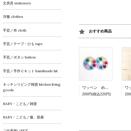
文房具 stationery
洋服 clothes
手芸／布 cloth
おすすめ商品
手芸／テープ・ひも tape
手芸／ボタン button
手芸／手作りキット handmade kit
キッチンリビング雑貨 kitchen living
ワッペン めがねチョコ
goods
200円(税込220円)
20
BABY・こども／雑貨
BABY・こども／服、肌着
ご出産祝いSET