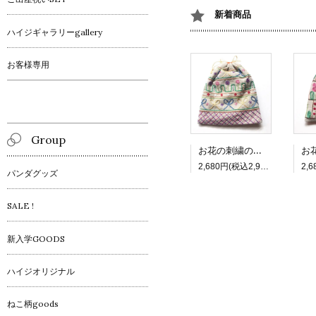
新着商品
ハイジギャラリーgallery
お客様専用
Group
お花の刺繍の四角巾着_3 リボン
2,680円(税込2,948円)
パンダグッズ
SALE !
新入学GOODS
ハイジオリジナル
ねこ柄goods