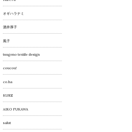
オギハラナミ
酒井厚子
風子
tsugeno textile design
coucou!
co.ha
KURZ
AIKO FUKAWA
salut