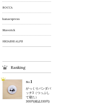
ROCCA
kanaexpress
Maverick
HIGASHI ALPS
Ranking
1
No.
がっくりパンダバ
ッチ3（つっぷし
て寝た）
300円(税込330円)