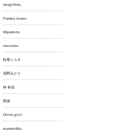
anagohan。
Fumiru Asano
116pattern
emoemo
松尾ミユキ
浅野みどり
柊 有花
西淑
Green goo!
marimekko