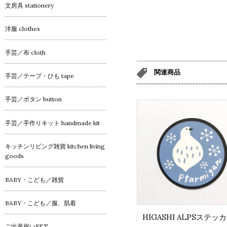
文房具 stationery
洋服 clothes
手芸／布 cloth
関連商品
手芸／テープ・ひも tape
手芸／ボタン button
手芸／手作りキット handmade kit
キッチンリビング雑貨 kitchen living
goods
BABY・こども／雑貨
BABY・こども／服、肌着
ご出産祝いSET