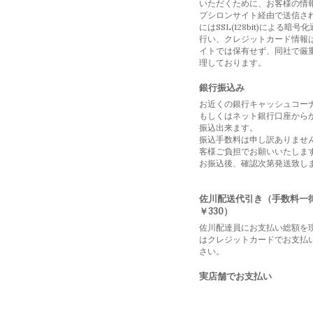
いただくために、お客様の情
プシロンサイト経由で送信さ
にはSSL(128bit)による暗号
行い、クレジットカード情報
イトでは保有せず、同社で厳
理しております。
銀行振込み
お近くの銀行キャッシュコー
もしくはネット銀行口座から
振込出来ます。
振込手数料は申し訳ありませ
客様ご負担でお願いいたしま
お振込後、確認次第発送致し
佐川配送代引き（手数料一
￥330）
佐川配達員にお支払い総額を
はクレジットカードでお支払
さい。
実店舗でお支払い