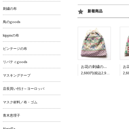
刺繍の布
新着商品
鳥のgoods
kippisの布
ビンテージの布
リバティgoods
お花の刺繍の四角巾着_3 リボン
2,680円(税込2,948円)
マスキングテープ
店長買い付け～ヨーロッパ
マスク材料／布・ゴム
青木恵理子
HareTa