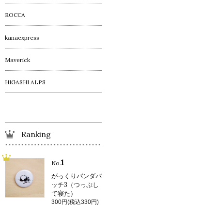
ROCCA
kanaexpress
Maverick
HIGASHI ALPS
Ranking
1
No.
がっくりパンダバ
ッチ3（つっぷし
て寝た）
300円(税込330円)