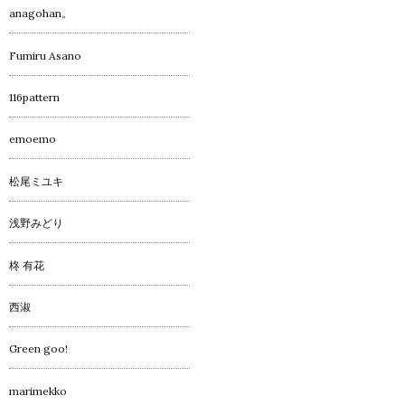
anagohan。
Fumiru Asano
116pattern
emoemo
松尾ミユキ
浅野みどり
柊 有花
西淑
Green goo!
marimekko