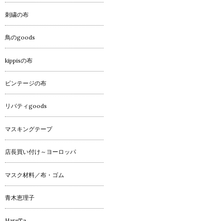
刺繍の布
鳥のgoods
kippisの布
ビンテージの布
リバティgoods
マスキングテープ
店長買い付け～ヨーロッパ
マスク材料／布・ゴム
青木恵理子
HareTa