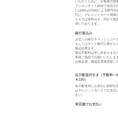
いただくために、お客様の情
プシロンサイト経由で送信さ
にはSSL(128bit)による暗号
行い、クレジットカード情報
イトでは保有せず、同社で厳
理しております。
銀行振込み
お近くの銀行キャッシュコー
もしくはネット銀行口座から
振込出来ます。
振込手数料は申し訳ありませ
客様ご負担でお願いいたしま
お振込後、確認次第発送致し
佐川配送代引き（手数料一
￥330）
佐川配達員にお支払い総額を
はクレジットカードでお支払
さい。
実店舗でお支払い