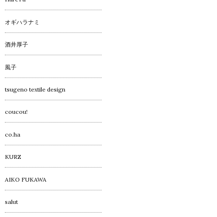
オギハラナミ
酒井厚子
風子
tsugeno textile design
coucou!
co.ha
KURZ
AIKO FUKAWA
salut