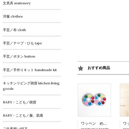
文房具 stationery
洋服 clothes
手芸／布 cloth
手芸／テープ・ひも tape
手芸／ボタン button
おすすめ商品
手芸／手作りキット handmade kit
キッチンリビング雑貨 kitchen living
goods
BABY・こども／雑貨
BABY・こども／服、肌着
ワッペン めがねチョコ
ご出産祝いSET