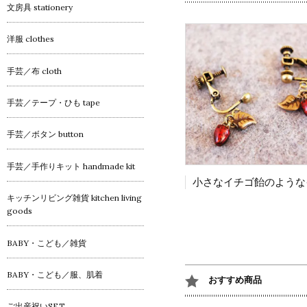
文房具 stationery
洋服 clothes
手芸／布 cloth
手芸／テープ・ひも tape
手芸／ボタン button
手芸／手作りキット handmade kit
キッチンリビング雑貨 kitchen living
goods
BABY・こども／雑貨
BABY・こども／服、肌着
おすすめ商品
ご出産祝いSET