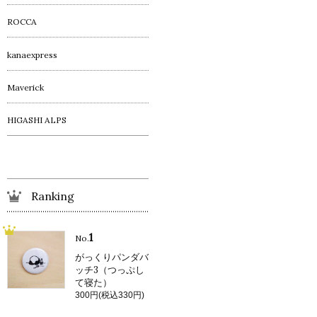
ROCCA
kanaexpress
Maverick
HIGASHI ALPS
Ranking
1
No.
がっくりパンダバ
ッチ3（つっぷし
て寝た）
300円(税込330円)