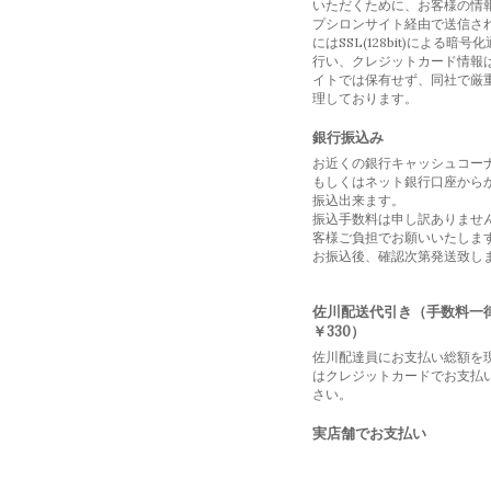
いただくために、お客様の情
プシロンサイト経由で送信さ
にはSSL(128bit)による暗号
行い、クレジットカード情報
イトでは保有せず、同社で厳
理しております。
銀行振込み
お近くの銀行キャッシュコー
もしくはネット銀行口座から
振込出来ます。
振込手数料は申し訳ありませ
客様ご負担でお願いいたしま
お振込後、確認次第発送致し
佐川配送代引き（手数料一
￥330）
佐川配達員にお支払い総額を
はクレジットカードでお支払
さい。
実店舗でお支払い