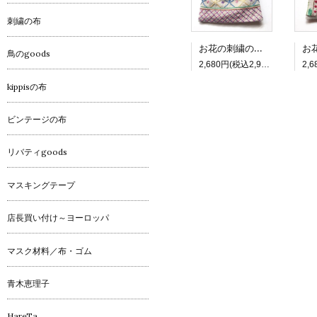
刺繍の布
お花の刺繍の四角巾着_3 リボン
鳥のgoods
2,680円(税込2,948円)
kippisの布
ビンテージの布
リバティgoods
マスキングテープ
店長買い付け～ヨーロッパ
マスク材料／布・ゴム
青木恵理子
HareTa