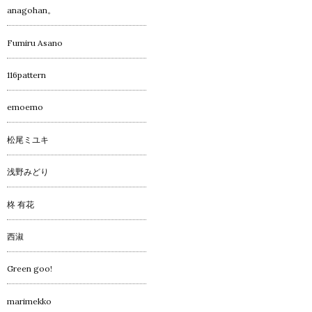
anagohan。
Fumiru Asano
116pattern
emoemo
松尾ミユキ
浅野みどり
柊 有花
西淑
Green goo!
marimekko