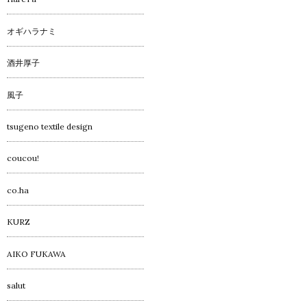
オギハラナミ
酒井厚子
風子
tsugeno textile design
coucou!
co.ha
KURZ
AIKO FUKAWA
salut