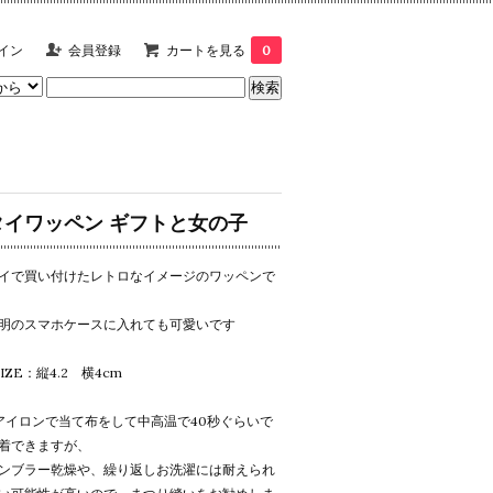
イン
会員登録
カートを見る
0
タイワッペン ギフトと女の子
イで買い付けたレトロなイメージのワッペンで
明のスマホケースに入れても可愛いです
SIZE：縦4.2 横4cm
アイロンで当て布をして中高温で40秒ぐらいで
着できますが、
ンブラー乾燥や、繰り返しお洗濯には耐えられ