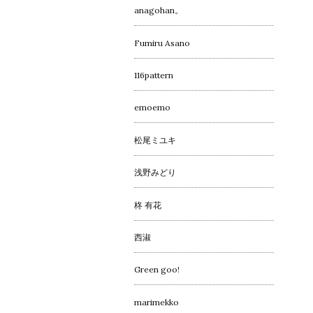
anagohan。
Fumiru Asano
116pattern
emoemo
松尾ミユキ
浅野みどり
柊 有花
西淑
Green goo!
marimekko