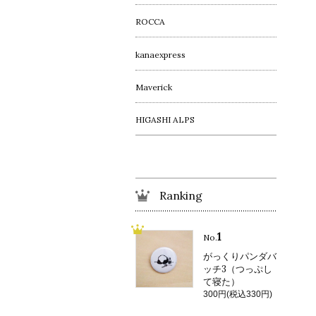
ROCCA
kanaexpress
Maverick
HIGASHI ALPS
Ranking
1
No.
がっくりパンダバ
ッチ3（つっぷし
て寝た）
300円(税込330円)