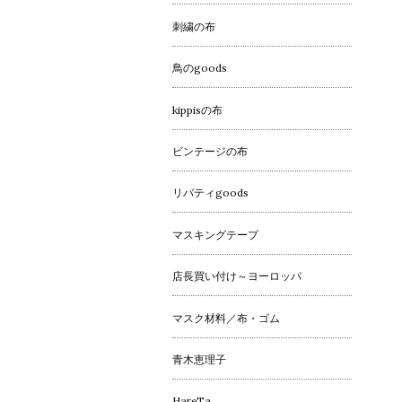
刺繍の布
鳥のgoods
kippisの布
ビンテージの布
リバティgoods
マスキングテープ
店長買い付け～ヨーロッパ
マスク材料／布・ゴム
青木恵理子
HareTa