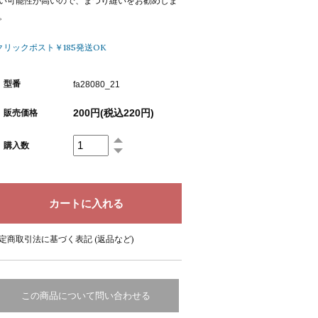
い可能性が高いので、まつり縫いをお勧めしま
。
クリックポスト￥185発送OK
型番
fa28080_21
200円(税込220円)
販売価格
購入数
定商取引法に基づく表記 (返品など)
この商品について問い合わせる