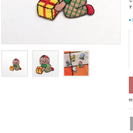
な
す
●
特