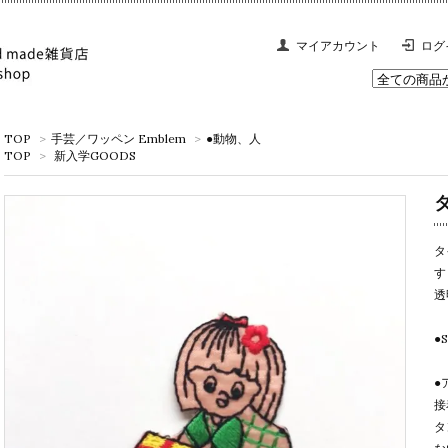
マイアカウント
ログ
TOP
>
手芸／ワッペン Emblem
>
●動物、人
TOP
>
新入学GOODS
タ
す
透
●
●
接
タ