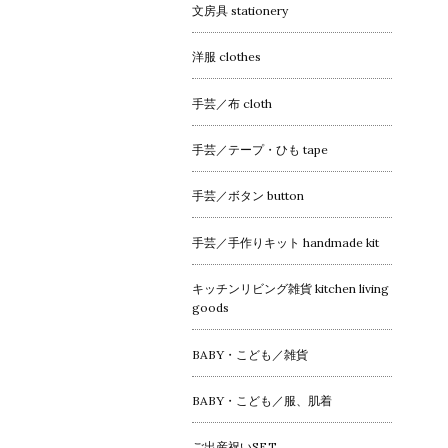
文房具 stationery
洋服 clothes
手芸／布 cloth
手芸／テープ・ひも tape
手芸／ボタン button
手芸／手作りキット handmade kit
キッチンリビング雑貨 kitchen living
goods
BABY・こども／雑貨
BABY・こども／服、肌着
ご出産祝いSET