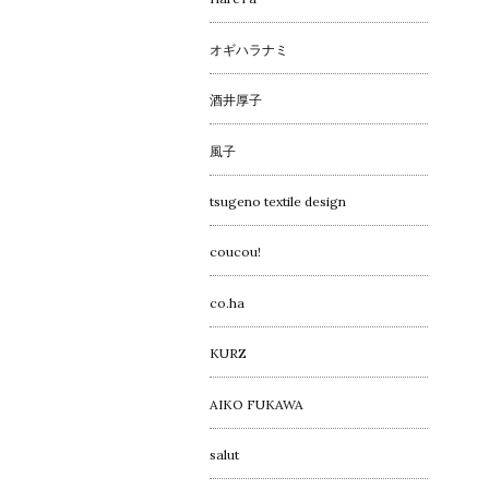
オギハラナミ
酒井厚子
風子
tsugeno textile design
coucou!
co.ha
KURZ
AIKO FUKAWA
salut