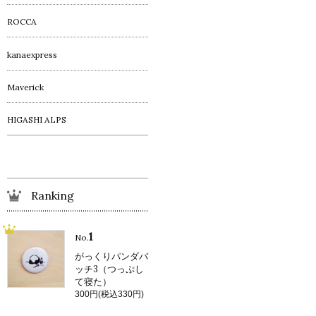
ROCCA
kanaexpress
Maverick
HIGASHI ALPS
Ranking
1
No.
がっくりパンダバ
ッチ3（つっぷし
て寝た）
300円(税込330円)