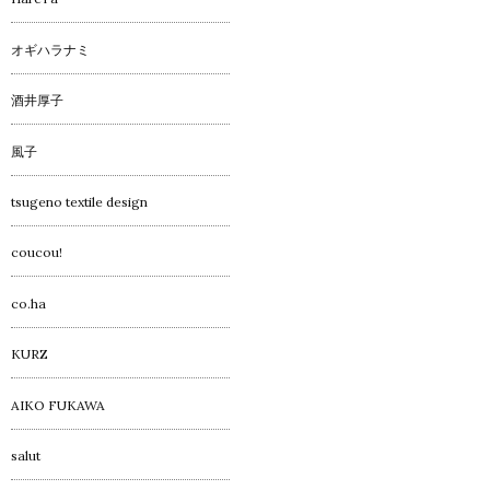
オギハラナミ
酒井厚子
風子
tsugeno textile design
coucou!
co.ha
KURZ
AIKO FUKAWA
salut