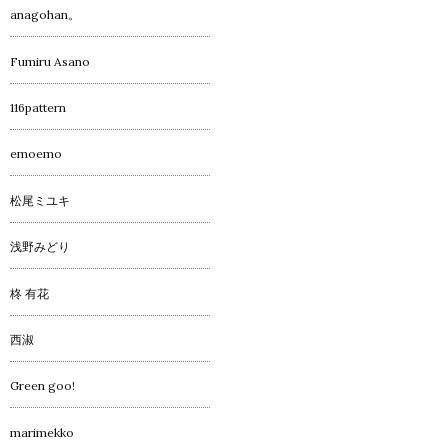
anagohan。
Fumiru Asano
116pattern
emoemo
松尾ミユキ
浅野みどり
柊 有花
西淑
Green goo!
marimekko