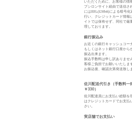
いただくために、お客様の情
プシロンサイト経由で送信さ
にはSSL(128bit)による暗号
行い、クレジットカード情報
イトでは保有せず、同社で厳
理しております。
銀行振込み
お近くの銀行キャッシュコー
もしくはネット銀行口座から
振込出来ます。
振込手数料は申し訳ありませ
客様ご負担でお願いいたしま
お振込後、確認次第発送致し
佐川配送代引き（手数料一
￥330）
佐川配達員にお支払い総額を
はクレジットカードでお支払
さい。
実店舗でお支払い