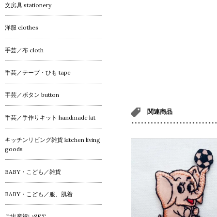
文房具 stationery
洋服 clothes
手芸／布 cloth
手芸／テープ・ひも tape
手芸／ボタン button
関連商品
手芸／手作りキット handmade kit
キッチンリビング雑貨 kitchen living
goods
BABY・こども／雑貨
BABY・こども／服、肌着
ご出産祝いSET