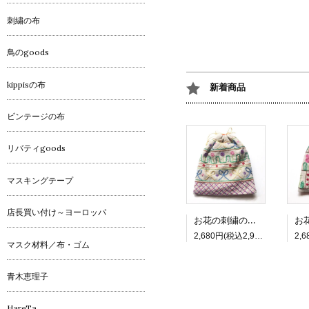
刺繍の布
鳥のgoods
kippisの布
新着商品
ビンテージの布
リバティgoods
マスキングテープ
店長買い付け～ヨーロッパ
お花の刺繍の四角巾着_3 リボン
2,680円(税込2,948円)
マスク材料／布・ゴム
青木恵理子
HareTa