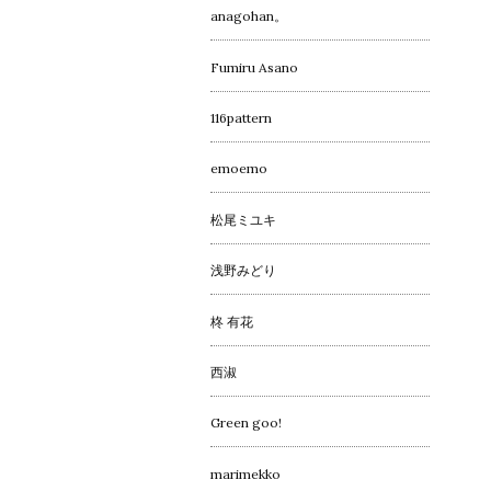
anagohan。
Fumiru Asano
116pattern
emoemo
松尾ミユキ
浅野みどり
柊 有花
西淑
Green goo!
marimekko