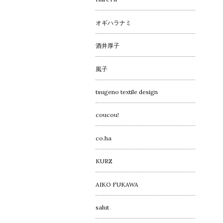
オギハラナミ
酒井厚子
風子
tsugeno textile design
coucou!
co.ha
KURZ
AIKO FUKAWA
salut