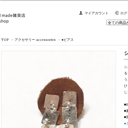
マイアカウント
ログ
TOP
>
アクセサリー accessories
>
●ピアス
シ
る
う
ひ
し
■
■
■
●