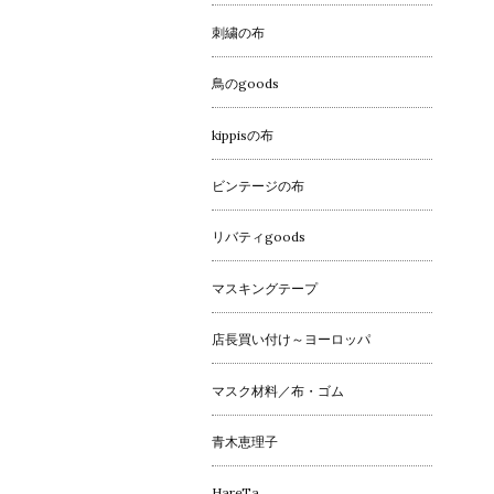
刺繍の布
鳥のgoods
kippisの布
ビンテージの布
リバティgoods
マスキングテープ
店長買い付け～ヨーロッパ
マスク材料／布・ゴム
青木恵理子
HareTa