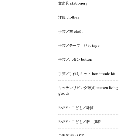
文房具 stationery
洋服 clothes
手芸／布 cloth
手芸／テープ・ひも tape
手芸／ボタン button
手芸／手作りキット handmade kit
キッチンリビング雑貨 kitchen living
goods
BABY・こども／雑貨
BABY・こども／服、肌着
ご出産祝いSET