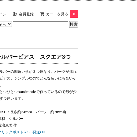
イン
会員登録
カートを見る
0
シルバーピアス スクエア3つ
ルバーの四角い形が３つ連なり、パーツが揺れ
ピアス。シンプルなのでどんな装いにも合いそ
。
とつひとつhandmadeで作っているので形が少
ずつ違います。
SIZE：長さ約24mm パーツ 約7mm角
素材：シルバー
荒浪恵美 作
クリックポスト￥185発送OK