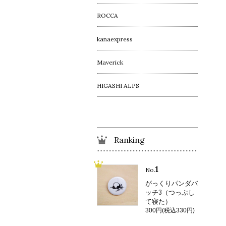
ROCCA
kanaexpress
Maverick
HIGASHI ALPS
Ranking
1
No.
がっくりパンダバ
ッチ3（つっぷし
て寝た）
300円(税込330円)