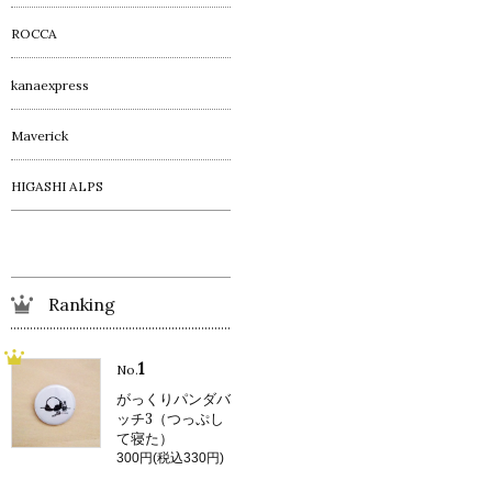
ROCCA
kanaexpress
Maverick
HIGASHI ALPS
Ranking
1
No.
がっくりパンダバ
ッチ3（つっぷし
て寝た）
300円(税込330円)