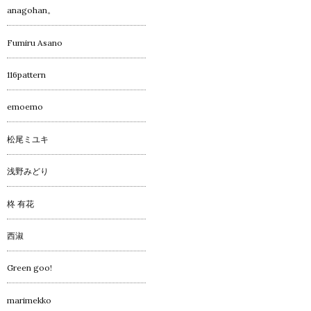
anagohan。
Fumiru Asano
116pattern
emoemo
松尾ミユキ
浅野みどり
柊 有花
西淑
Green goo!
marimekko