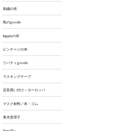
刺繍の布
鳥のgoods
kippisの布
ビンテージの布
リバティgoods
マスキングテープ
店長買い付け～ヨーロッパ
マスク材料／布・ゴム
青木恵理子
HareTa