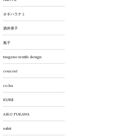
オギハラナミ
酒井厚子
風子
tsugeno textile design
coucou!
co.ha
KURZ
AIKO FUKAWA
salut