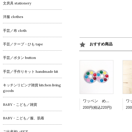
文房具 stationery
洋服 clothes
手芸／布 cloth
おすすめ商品
手芸／テープ・ひも tape
手芸／ボタン button
手芸／手作りキット handmade kit
キッチンリビング雑貨 kitchen living
goods
ワッペン めがねチョコ
BABY・こども／雑貨
200円(税込220円)
20
BABY・こども／服、肌着
ご出産祝いSET