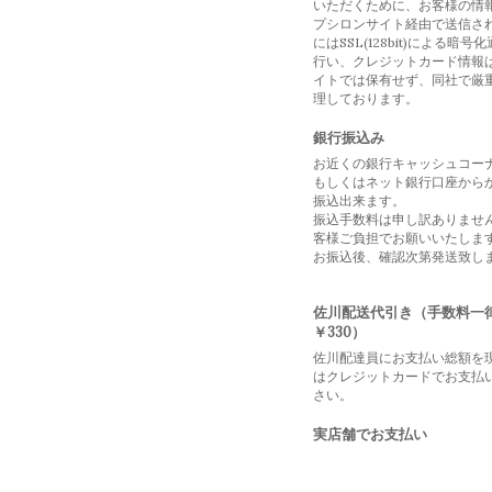
いただくために、お客様の情
プシロンサイト経由で送信さ
にはSSL(128bit)による暗号
行い、クレジットカード情報
イトでは保有せず、同社で厳
理しております。
銀行振込み
お近くの銀行キャッシュコー
もしくはネット銀行口座から
振込出来ます。
振込手数料は申し訳ありませ
客様ご負担でお願いいたしま
お振込後、確認次第発送致し
佐川配送代引き（手数料一
￥330）
佐川配達員にお支払い総額を
はクレジットカードでお支払
さい。
実店舗でお支払い