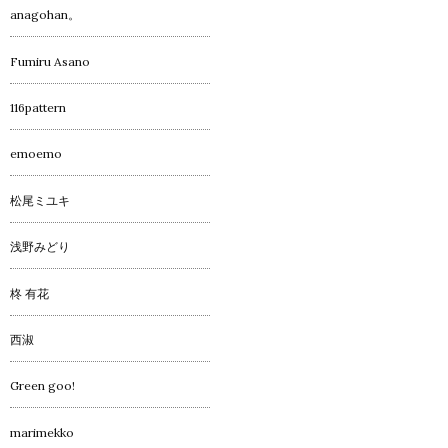
anagohan。
Fumiru Asano
116pattern
emoemo
松尾ミユキ
浅野みどり
柊 有花
西淑
Green goo!
marimekko