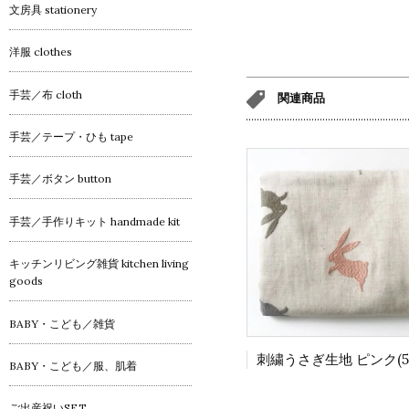
文房具 stationery
洋服 clothes
手芸／布 cloth
関連商品
手芸／テープ・ひも tape
手芸／ボタン button
手芸／手作りキット handmade kit
キッチンリビング雑貨 kitchen living
goods
BABY・こども／雑貨
BABY・こども／服、肌着
ご出産祝いSET