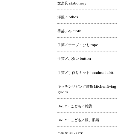
文房具 stationery
洋服 clothes
手芸／布 cloth
手芸／テープ・ひも tape
手芸／ボタン button
手芸／手作りキット handmade kit
キッチンリビング雑貨 kitchen living
goods
BABY・こども／雑貨
BABY・こども／服、肌着
ご出産祝いSET