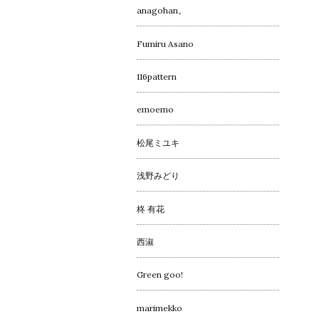
anagohan。
Fumiru Asano
116pattern
emoemo
松尾ミユキ
浅野みどり
柊 有花
西淑
Green goo!
marimekko