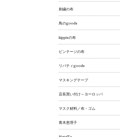
刺繍の布
鳥のgoods
kippisの布
ビンテージの布
リバティgoods
マスキングテープ
店長買い付け～ヨーロッパ
マスク材料／布・ゴム
青木恵理子
HareTa