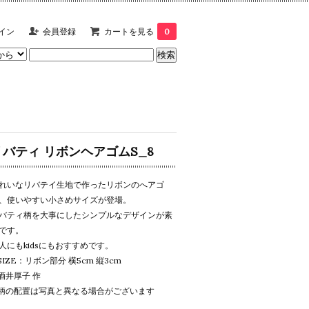
イン
会員登録
カートを見る
0
リバティ リボンヘアゴムS_8
れいなリバテイ生地で作ったリボンのへアゴ
、使いやすい小さめサイズが登場。
バティ柄を大事にしたシンプルなデザインが素
です。
人にもkidsにもおすすめです。
 SIZE：リボン部分 横5cm 縦3cm
 酒井厚子 作
 柄の配置は写真と異なる場合がございます