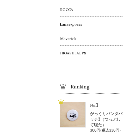
ROCCA
kanaexpress
Maverick
HIGASHI ALPS
Ranking
1
No.
がっくりパンダバ
ッチ3（つっぷし
て寝た）
300円(税込330円)