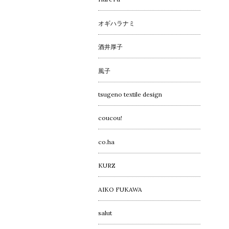
オギハラナミ
酒井厚子
風子
tsugeno textile design
coucou!
co.ha
KURZ
AIKO FUKAWA
salut