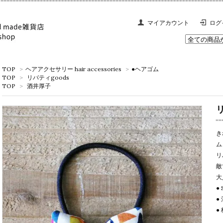
マイアカウント
ログ
TOP
>
ヘアアクセサリー hair accessories
>
●ヘアゴム
TOP
>
リバティgoods
TOP
>
酒井厚子
き
ム
リ
敵
大
●
●
●